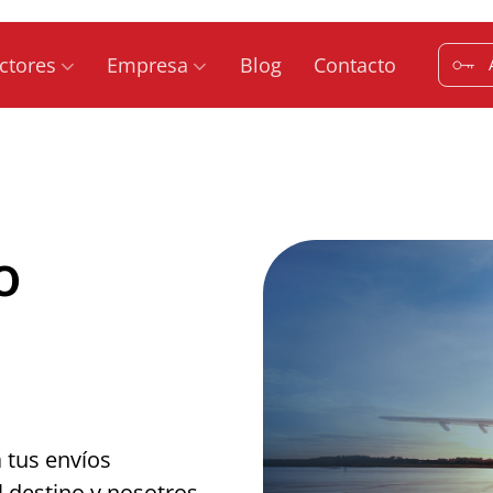
ctores
Empresa
Blog
Contacto
o
a tus envíos
l destino y nosotros