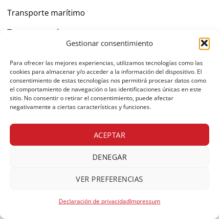
Transporte marítimo
Transporte aéreo
Gestionar consentimiento
Agencia de aduanas
Para ofrecer las mejores experiencias, utilizamos tecnologías como las
Sectores
cookies para almacenar y/o acceder a la información del dispositivo. El
consentimiento de estas tecnologías nos permitirá procesar datos como
el comportamiento de navegación o las identificaciones únicas en este
Transporte de Materiales de Construcción
sitio. No consentir o retirar el consentimiento, puede afectar
negativamente a ciertas características y funciones.
Maquinaria industrial
ACEPTAR
Cerámica
Textil
DENEGAR
Químicos
VER PREFERENCIAS
Energía renovable
Declaración de privacidad
Impressum