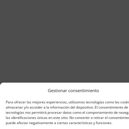
Gestionar consentimiento
Para ofrecer las mejores experiencias, utilizamos tecnologías como las cook
almacenar y/o acceder a la información del dispositivo. El consentimiento de
tecnologías nos permitirá procesar datos como el comportamiento de naveg
las identificaciones únicas en este sitio. No consentir o retirar el consentimie
puede afectar negativamente a ciertas características y funciones.