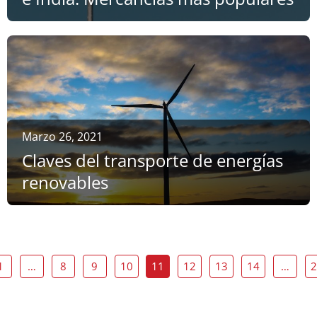
Marzo 26, 2021
Claves del transporte de energías
renovables
1
…
8
9
10
11
12
13
14
…
2